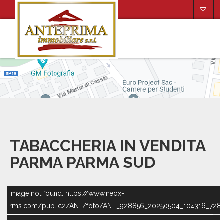
TABACCHERIA IN VENDITA
PARMA PARMA SUD
Image not found: https://www.neox-
rms.com/public2/ANT/foto/ANT_928856_20250504_104316_728