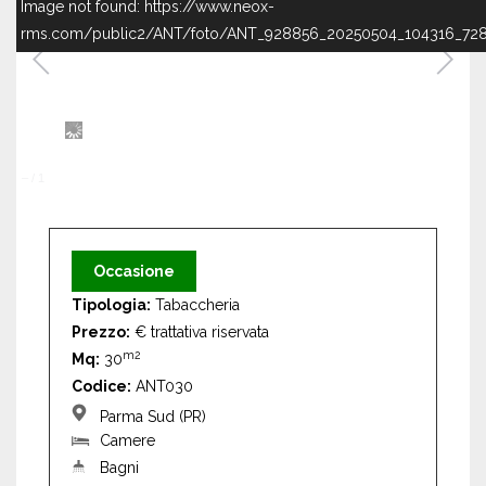
Image not found: https://www.neox-
rms.com/public2/ANT/foto/ANT_928856_20250504_104316_728
–
/
1
Occasione
Tipologia:
Tabaccheria
Prezzo:
€ trattativa riservata
m2
Mq:
30
Codice:
ANT030
Parma Sud (PR)
Camere
Bagni